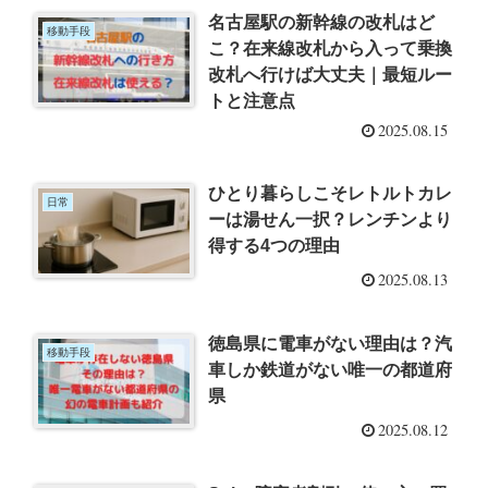
名古屋駅の新幹線の改札はど
移動手段
こ？在来線改札から入って乗換
改札へ行けば大丈夫｜最短ルー
トと注意点
2025.08.15
ひとり暮らしこそレトルトカレ
日常
ーは湯せん一択？レンチンより
得する4つの理由
2025.08.13
徳島県に電車がない理由は？汽
移動手段
車しか鉄道がない唯一の都道府
県
2025.08.12