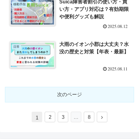
Suica障害者割引の使い方・買
移動手段
い方・アプリ対応は？有効期限
や便利グッズも解説
2025.08.12
大雨のイオン小郡は大丈夫？水
日常
没の歴史と対策【年表・最新】
2025.08.11
次のページ
次
2
3
…
8
1
へ